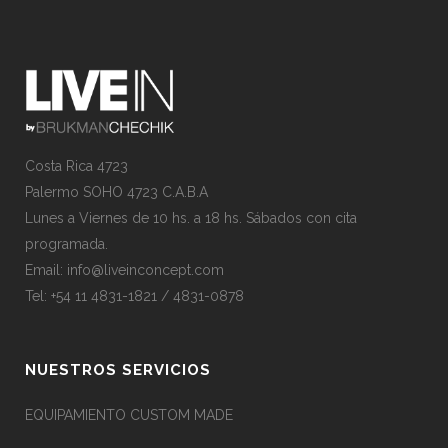
Costa Rica 4723
Palermo SOHO 4723 C.A.B.A
Lunes a Viernes de 10 hs. a 18 hs. Sábados con cita
programada.
Email:
info@liveinconcept.com
Tel: +54 11 4831-1821 / 4831-0878
NUESTROS SERVICIOS
EQUIPAMIENTO CUSTOM MADE