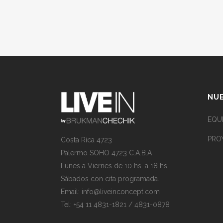
NUE
EQU
PRO
Costa Rica 4723
Palermo SOHO 4723 C.A.B.A
Lunes a Viernes de 10 hs. a 18 hs.
Sábados con cita programada.
Email:
info@liveinconcept.com
Tel: +54 11 4831-1821 / 4831-0878