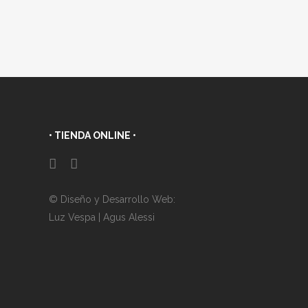
• TIENDA ONLINE •
© Diseño y Desarrollo Web:
Luz Vespa
|
Agus Alessi