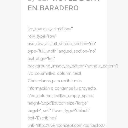
EN BARADERO
[vc_row css_animation=""
row_type="row"
use_row_as_full_screen_section="no"
type="full_width" angled_section="no"
text_align="left"
background_image_as_pattern="without_pattern"]
[vc_column][vc_column_text]
Contactanos para recibir más
información o contarnos tu proyecto.
[/vc_column_text][vc_empty_space
height="10px"][button size="large"
target="_self" hover_type="default"
text="Escribinos"
link="http://liveinconcept.com/contacto2/"]