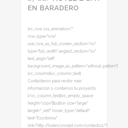
EN BARADERO
[vc_row css_animation=""
row_type="row"
use_row_as_full_screen_section="no"
type="full_width" angled_section="no"
text_align="left"
background_image_as_pattern="without_pattern"]
[vc_column][vc_column_text]
Contactanos para recibir más
información o contarnos tu proyecto.
[/vc_column_text][vc_empty_space
height="10px"][button size="large"
target="_self" hover_type="default"
text="Escribinos"
link="http://liveinconcept.com/contacto2/"]