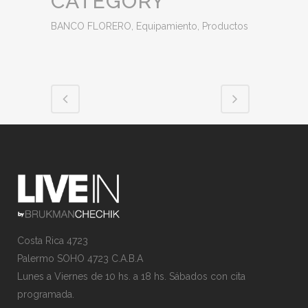
CATEGORY
BANCO FLORERO, Equipamiento, Productos
Costa Rica 4723
Palermo SOHO 4723 C.A.B.A
Lunes a Viernes de 10 hs. a 18 hs. Sábados con cita
programada.