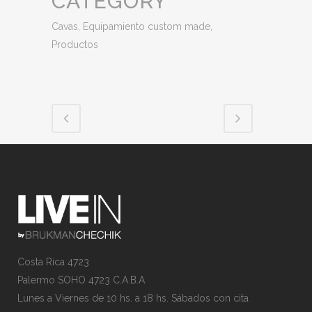
CATEGORY
Cavas, Equipamiento custom made,
Productos
Costa Rica 4723
Palermo SOHO 4723 C.A.B.A
Lunes a Viernes de 10 hs. a 18 hs. Sábados con cita