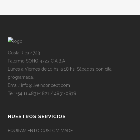
Costa Rica 4723
Palermo SOHO 4723 C.A.B.A
Lunes a Viernes de 10 hs. a 18 hs. Sábados con cita
programada.
Email:
info@liveinconcept.com
Tel: +54 11 4831-1821 / 4831-0878
NUESTROS SERVICIOS
EQUIPAMIENTO CUSTOM MADE