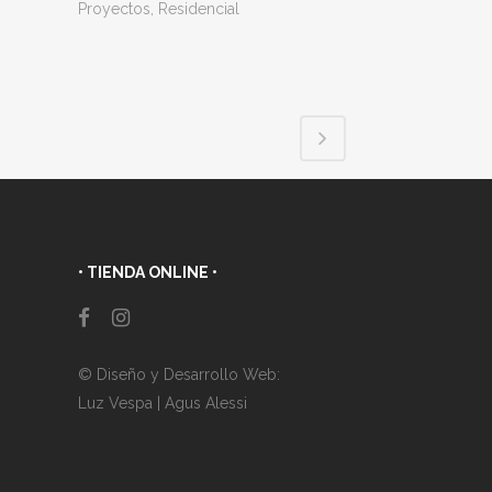
Proyectos, Residencial
• TIENDA ONLINE •
© Diseño y Desarrollo Web:
Luz Vespa
|
Agus Alessi