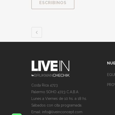
ESCRIBINOS
NUE
EQU
PRO
Costa Rica 4723
Palermo SOHO 4723 C.A.B.A
Lunes a Viernes de 10 hs. a 18 hs.
Sábados con cita programada.
Email:
info@liveinconcept.com