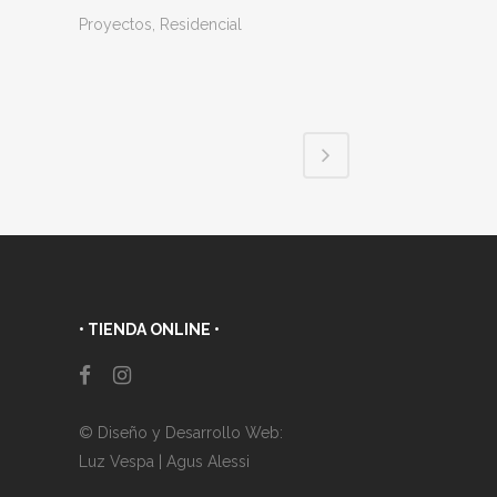
Proyectos, Residencial
• TIENDA ONLINE •
© Diseño y Desarrollo Web:
Luz Vespa
|
Agus Alessi