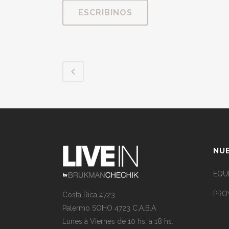
ESCRIBINOS
NUE
EQU
PRO
Costa Rica 4723
Palermo SOHO 4723 C.A.B.A
Lunes a Viernes de 10 hs. a 18 hs.