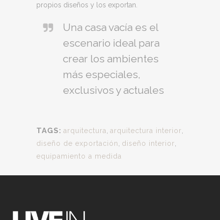
propios diseños y los exportan.
Una casa vacía es el
escenario ideal para
crear los ambientes
más especiales,
exclusivos y actuales
TAGS:
arquitectura
,
arquitectura interior
,
diseño de exportación
,
diseño interior
,
equipamiento a medida