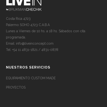
Costa Rica 4723
Palermo SOHO 4723 C.A.B.A
Lunes a Viernes de 10 hs. a 18 hs. Sábados con cita
programada.
Email:
info@liveinconcept.com
Tel: +54 11 4831-1821 / 4831-0878
NUESTROS SERVICIOS
EQUIPAMIENTO CUSTOM MADE
PROYECTOS