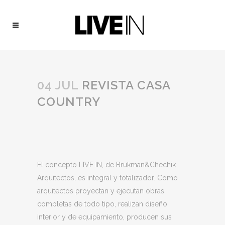
04 JUL
REVISTA CASA
COUNTRY
El concepto LIVE IN, de Brukman&Chechik
Arquitectos, es integral y totalizador. Como
arquitectos proyectan y ejecutan obras
completas de todo tipo, realizan diseño
interior y de equipamiento, producen sus