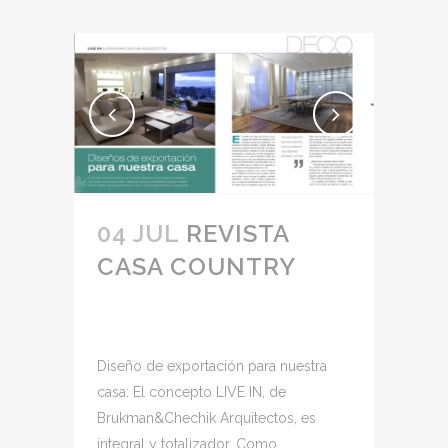
04 JUL
REVISTA
CASA COUNTRY
Diseño de exportación para nuestra
casa: El concepto LIVE IN, de
Brukman&Chechik Arquitectos, es
integral y totalizador. Como