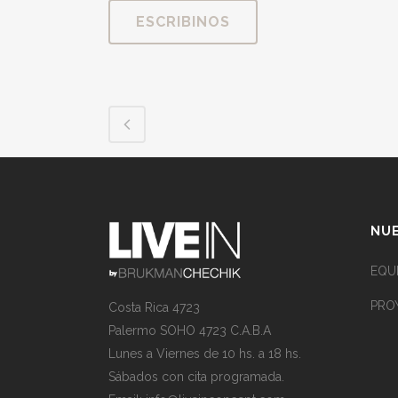
ESCRIBINOS
NUE
EQU
PRO
Costa Rica 4723
Palermo SOHO 4723 C.A.B.A
Lunes a Viernes de 10 hs. a 18 hs.
Sábados con cita programada.