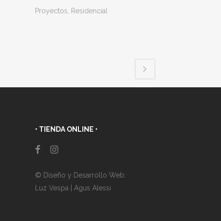
Proyectos, Residencial
• TIENDA ONLINE •
© Diseño y Desarrollo Web:
Luz Vespa
|
Agus Alessi